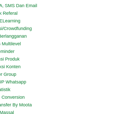
 WA, SMS Dan Email
k Referal
ELearning
i/Crowdfunding
Berlangganan
 Multilevel
eminder
nsi Produk
ksi Konten
er Group
 UP Whatsapp
tistik
l Conversion
ransfer By Moota
 Massal