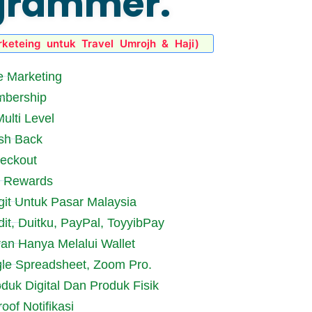
grammer.
rketeing untuk Travel Umrojh & Haji)
te Marketing
mbership
ulti Level
sh Back
heckout
t Rewards
it Untuk Pasar Malaysia
it, Duitku, PayPal, ToyyibPay
ran Hanya Melalui Wallet
gle Spreadsheet, Zoom Pro.
duk Digital Dan Produk Fisik
of Notifikasi