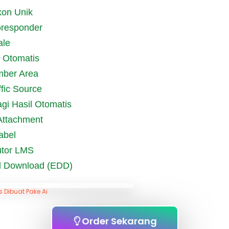
kon Unik
toresponder
ale
 Otomatis
ber Area
ffic Source
agi Hasil Otomatis
Attachment
abel
Tutor LMS
tal Download (EDD)
 Dibuat Pake Ai
Order Sekarang