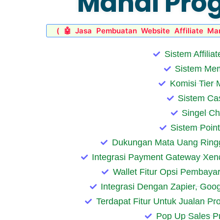
Mahal Pro
( 🤖 Jasa Pembuatan Website Affiliate Ma
Sistem Affilia
Sistem Me
Komisi Tier M
Sistem Ca
Singel C
Sistem Poin
Dukungan Mata Uang Ringg
Integrasi Payment Gateway Xend
Wallet Fitur Opsi Pembaya
Integrasi Dengan Zapier, Goo
Terdapat Fitur Untuk Jualan Pro
Pop Up Sales Pro