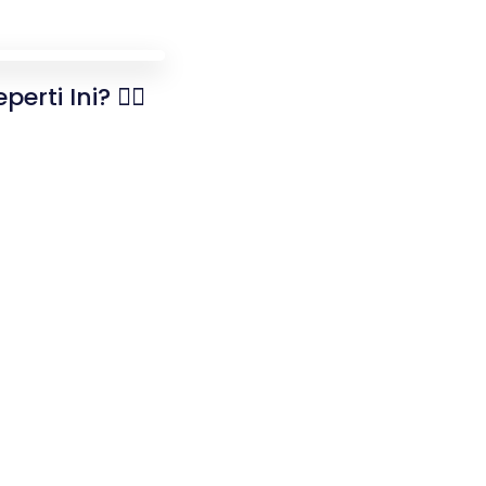
perti Ini? 👇🏻