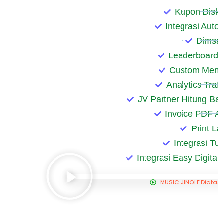
Kupon Dis
Integrasi Au
Dims
Leaderboard
Custom Mem
Analytics Tra
JV Partner Hitung B
Invoice PDF 
Print L
Integrasi 
Integrasi Easy Digi
MUSIC JINGLE Diatas