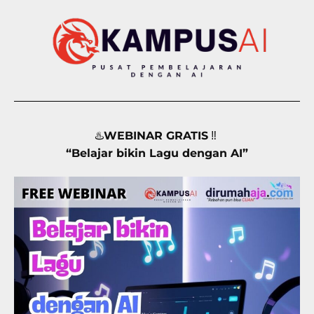
♨️
WEBINAR
GRATIS
‼️
“Belajar bikin Lagu dengan AI”