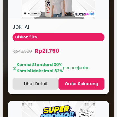
JDK-AI
Diskon 50%
Rp21.750
Rp43.500
Komisi Standard 30%
💰
per penjualan
Komisi Maksimal 82%
Lihat Detail
Order Sekarang