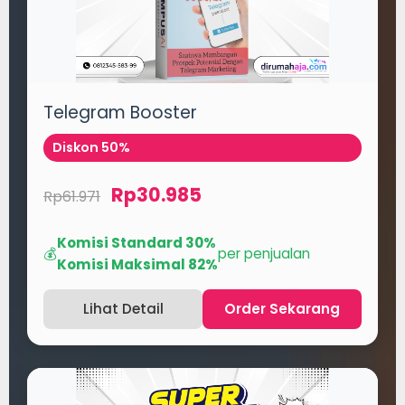
Telegram Booster
Diskon 50%
Rp30.985
Rp61.971
Komisi Standard 30%
💰
per penjualan
Komisi Maksimal 82%
Lihat Detail
Order Sekarang