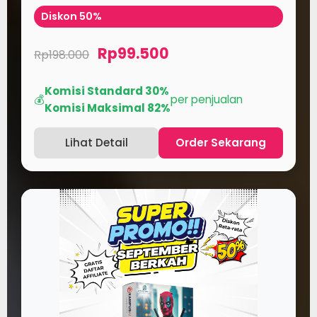
Diskon 50%
Rp99.500
Rp198.000
Komisi Standard 30%
💰
per penjualan
Komisi Maksimal 82%
Lihat Detail
Order Sekarang