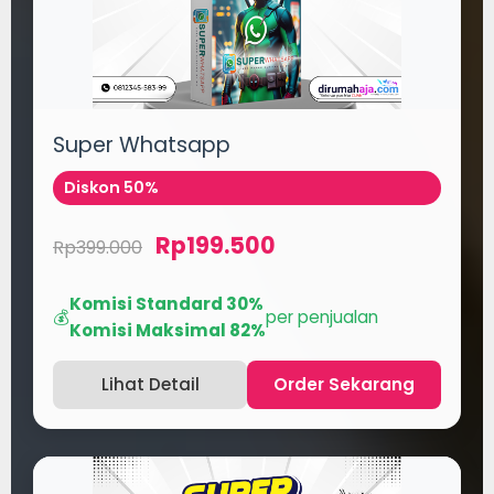
Super Whatsapp
Diskon 50%
Rp199.500
Rp399.000
Komisi Standard 30%
💰
per penjualan
Komisi Maksimal 82%
Lihat Detail
Order Sekarang