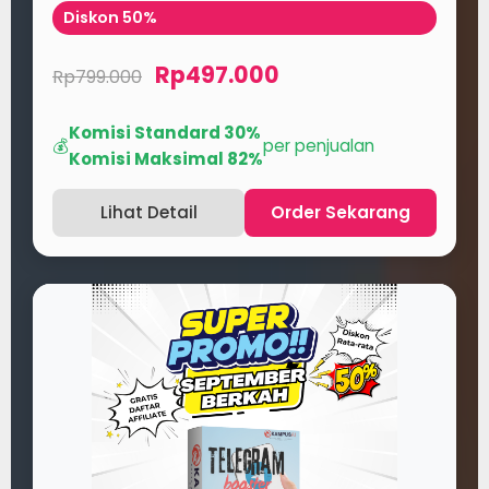
Diskon 50%
Rp497.000
Rp799.000
Komisi Standard 30%
💰
per penjualan
Komisi Maksimal 82%
Lihat Detail
Order Sekarang