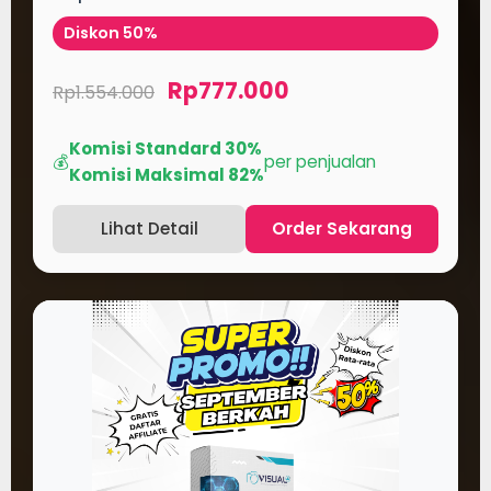
Diskon 50%
Rp777.000
Rp1.554.000
Komisi Standard 30%
💰
per penjualan
Komisi Maksimal 82%
Lihat Detail
Order Sekarang