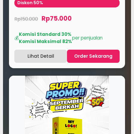
Diskon 50%
Rp75.000
Rp150.000
Komisi Standard 30%
💰
per penjualan
Komisi Maksimal 82%
Lihat Detail
Order Sekarang