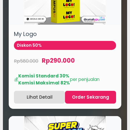
My Logo
Diskon 50%
Rp290.000
Rp580.000
Komisi Standard 30%
💰
per penjualan
Komisi Maksimal 82%
Lihat Detail
Order Sekarang