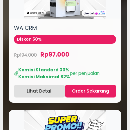
WA CRM
Diskon 50%
Rp97.000
Rp194.000
Komisi Standard 30%
💰
per penjualan
Komisi Maksimal 82%
Lihat Detail
Order Sekarang