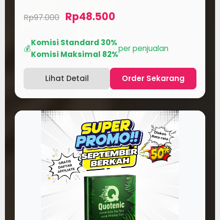
Rp48.500
Rp97.000
Komisi Standard 30%
💰
per penjualan
Komisi Maksimal 82%
Lihat Detail
Order Sekarang