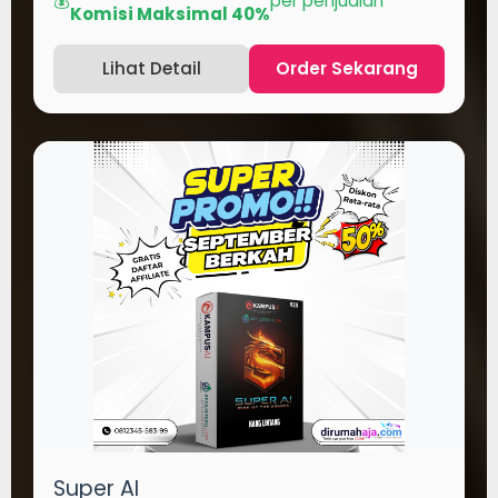
💰
per penjualan
Komisi Maksimal 40%
Lihat Detail
Order Sekarang
Super AI