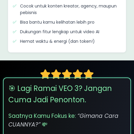
Cocok untuk konten kreator, agency, maupun
pebisnis
Bisa bantu kamu kelihatan lebih pro
Dukungan fitur lengkap untuk video AI
Hemat waktu & energi (dan token!)
🎯 Lagi Ramai VEO 3? Jangan
Cuma Jadi Penonton.
Saatnya Kamu Fokus ke:
“Gimana Cara
CUANNYA?”
💸