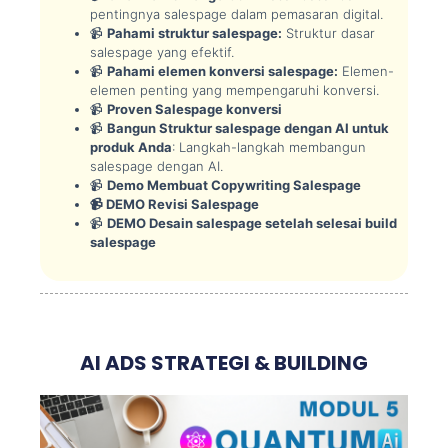
pentingnya salespage dalam pemasaran digital.
📹
Pahami struktur salespage:
Struktur dasar
salespage yang efektif.
📹
Pahami elemen konversi salespage:
Elemen-
elemen penting yang mempengaruhi konversi.
📹
Proven Salespage konversi
📹
Bangun Struktur salespage dengan AI untuk
produk Anda
: Langkah-langkah membangun
salespage dengan AI.
📹
Demo Membuat Copywriting Salespage
📹 DEMO Revisi Salespage
📹
DEMO Desain salespage setelah selesai build
salespage
AI ADS STRATEGI & BUILDING