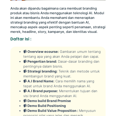
Anda akan dipandu bagaimana cara membuat branding
produk atau bisnis Anda menggunakan teknologi AI. Modul
ini akan membantu Anda memahami dan menerapkan
strategi branding yang efektif dengan bantuan AI,
mencakup aspek-aspek penting seperti penamaan, strategi
merek, headline, story, kampanye, dan identitas visual.
Daftar Isi :
📹 Overview ecourse:
Gambaran umum tentang
tentang apa yang akan Anda pelajari dan capai.
📹 Pengertian brand:
Dasar-dasar branding dan
pentingnya dalam bisnis.
📹 Strategi branding:
Teknik dan metode untuk
membangun brand yang kuat.
📹 A.I Brand Name:
Cara memilih nama yang
tepat untuk brand Anda menggunakan AI.
📹 A.I Brand purpose:
Menentukan tujuan dan
visi brand Anda menggunakan AI.
📹 Demo build Brand Promise
📹 Demo Build Positioning
📹 Demo Build Value Proposition :
Menyusun
proposisi nilai yang jelas dan menarik