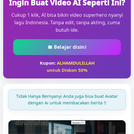
Ingin Buat Video AI Seperti Ini?
Cukup 1 klik, AI bisa bikin video superhero nyanyi
lagu Indonesia. Tanpa edit, tanpa akting, cuma
butuh ide.
📅 Belajar disini
Kupon:
ALHAMDULILLAH
untuk Diskon 50%
Tidak Hanya Bernyanyi Anda juga bisa buat Avatar
dengan Ai untuk membacakan berita !!