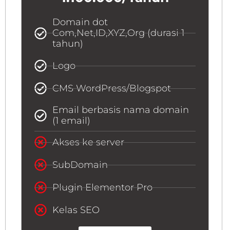
Domain dot
Com,Net,ID,XYZ,Org (durasi 1
tahun)
Logo
CMS WordPress/Blogspot
Email berbasis nama domain
(1 email)
Akses ke server
SubDomain
Plugin Elementor Pro
Kelas SEO