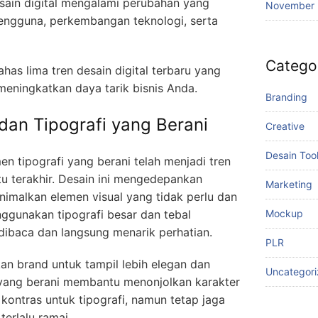
esain digital mengalami perubahan yang
November
pengguna, perkembangan teknologi, serta
Catego
has lima tren desain digital terbaru yang
eningkatkan daya tarik bisnis Anda.
Branding
 dan Tipografi yang Berani
Creative
Desain Too
n tipografi yang berani telah menjadi tren
u terakhir. Desain ini mengedepankan
Marketing
imalkan elemen visual yang tidak perlu dan
ggunakan tipografi besar dan tebal
Mockup
ibaca dan langsung menarik perhatian.
PLR
n brand untuk tampil lebih elegan dan
Uncategor
 yang berani membantu menonjolkan karakter
ontras untuk tipografi, namun tetap jaga
erlalu ramai.