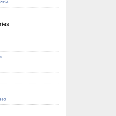
 2024
ries
ls
ized