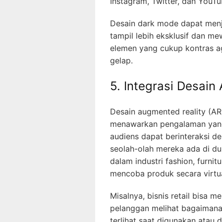
Instagram, Twitter, dan YouT
Desain dark mode dapat menja
tampil lebih eksklusif dan m
elemen yang cukup kontras ag
gelap.
5. Integrasi Desain
Desain augmented reality (A
menawarkan pengalaman yang
audiens dapat berinteraksi de
seolah-olah mereka ada di dun
dalam industri fashion, furni
mencoba produk secara virtu
Misalnya, bisnis retail bisa
pelanggan melihat bagaimana 
terlihat saat digunakan atau 