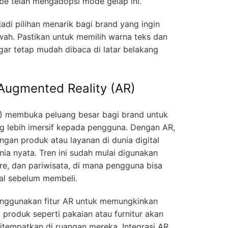
ube telah mengadopsi mode gelap ini.
di pilihan menarik bagi brand yang ingin
ewah. Pastikan untuk memilih warna teks dan
ar tetap mudah dibaca di latar belakang
 Augmented Reality (AR)
R) membuka peluang besar bagi brand untuk
 lebih imersif kepada pengguna. Dengan AR,
ngan produk atau layanan di dunia digital
ia nyata. Tren ini sudah mulai digunakan
ture, dan pariwisata, di mana pengguna bisa
al sebelum membeli.
 menggunakan fitur AR untuk memungkinkan
produk seperti pakaian atau furnitur akan
ditempatkan di ruangan mereka. Integrasi AR