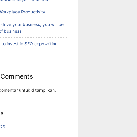
Workplace Productivity.
t drive your business, you will be
of business.
 to invest in SEO copywriting
 Comments
komentar untuk ditampilkan.
es
026