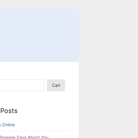
Cari
 Posts
s Online
Browser Says About You