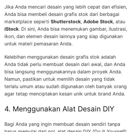
Jika Anda mencari desain yang lebih cepat dan efisien,
Anda bisa membeli desain grafis stok dari berbagai
marketplace seperti
Shutterstock
,
Adobe Stock
, atau
iStock
. Di sini, Anda bisa menemukan gambar, ilustrasi,
ikon, dan elemen desain lainnya yang siap digunakan
untuk materi pemasaran Anda.
Kelebihan menggunakan desain grafis stok adalah
Anda tidak perlu membuat desain dari awal, dan Anda
bisa langsung menggunakannya dalam proyek Anda.
Namun, pastikan untuk memilih desain yang tidak
terlalu umum atau sudah digunakan oleh banyak orang
agar tetap menciptakan kesan unik untuk brand Anda.
4. Menggunakan Alat Desain DIY
Bagi Anda yang ingin membuat desain sendiri tanpa
harus memulai dari nol, alat desain DIY (Do It Yourself)