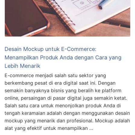
Desain Mockup untuk E-Commerce:
Menampilkan Produk Anda dengan Cara yang
Lebih Menarik
E-commerce menjadi salah satu sektor yang
berkembang pesat di era digital saat ini. Dengan
semakin banyaknya bisnis yang beralih ke platform
online, persaingan di pasar digital juga semakin ketat.
Salah satu cara untuk menonjolkan produk Anda di
tengah keramaian adalah dengan menggunakan desain
mockup yang menarik dan profesional. Mockup adalah
alat yang efektif untuk menampilkan …