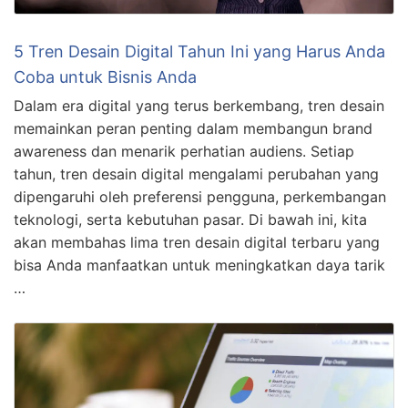
5 Tren Desain Digital Tahun Ini yang Harus Anda
Coba untuk Bisnis Anda
Dalam era digital yang terus berkembang, tren desain
memainkan peran penting dalam membangun brand
awareness dan menarik perhatian audiens. Setiap
tahun, tren desain digital mengalami perubahan yang
dipengaruhi oleh preferensi pengguna, perkembangan
teknologi, serta kebutuhan pasar. Di bawah ini, kita
akan membahas lima tren desain digital terbaru yang
bisa Anda manfaatkan untuk meningkatkan daya tarik
…