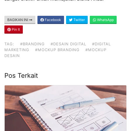
BAGIKAN INI
Facebook
Twitter
WhatsApp
Pin It
TAG:
#BRANDING
#DESAIN DIGITAL
#DIGITAL
MARKETING
#MOCKUP BRANDING
#MOCKUP
DESAIN
Pos Terkait