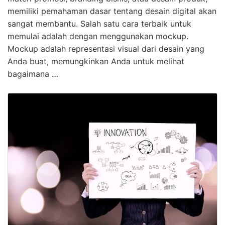
memiliki pemahaman dasar tentang desain digital akan
sangat membantu. Salah satu cara terbaik untuk
memulai adalah dengan menggunakan mockup.
Mockup adalah representasi visual dari desain yang
Anda buat, memungkinkan Anda untuk melihat
bagaimana …