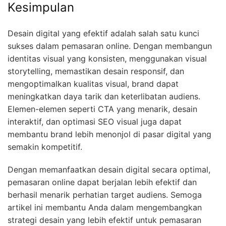
Kesimpulan
Desain digital yang efektif adalah salah satu kunci
sukses dalam pemasaran online. Dengan membangun
identitas visual yang konsisten, menggunakan visual
storytelling, memastikan desain responsif, dan
mengoptimalkan kualitas visual, brand dapat
meningkatkan daya tarik dan keterlibatan audiens.
Elemen-elemen seperti CTA yang menarik, desain
interaktif, dan optimasi SEO visual juga dapat
membantu brand lebih menonjol di pasar digital yang
semakin kompetitif.
Dengan memanfaatkan desain digital secara optimal,
pemasaran online dapat berjalan lebih efektif dan
berhasil menarik perhatian target audiens. Semoga
artikel ini membantu Anda dalam mengembangkan
strategi desain yang lebih efektif untuk pemasaran