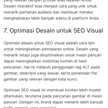
yang relevan dengan produk atau layanan Anda.
Desain interaktif bisa menjadi cara yang unik untuk
menarik perhatian audiens dan membuat mereka
menghabiskan lebih banyak waktu di platform Anda.
7. Optimasi Desain untuk SEO Visual
Optimasi desain untuk SEO visual adalah cara lain
untuk meningkatkan pemasaran online. Desain yang
menarik tetapi juga dioptimalkan untuk mesin pencari
dapat meningkatkan visibilitas konten di hasil
pencarian. Hal ini meliputi penggunaan tag ALT pada
gambar, deskripsi yang sesuai, serta penamaan file
gambar yang relevan dengan kata kunci.
Optimasi SEO visual ini membuat konten lebih mudah
ditemukan, terutama pada pencarian gambar di mesin
pencari. Dengan ini, brand dapat menarik lebih banyak