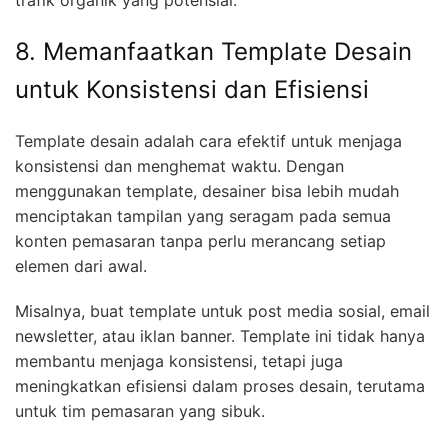
trafik organik yang potensial.
8. Memanfaatkan Template Desain
untuk Konsistensi dan Efisiensi
Template desain adalah cara efektif untuk menjaga
konsistensi dan menghemat waktu. Dengan
menggunakan template, desainer bisa lebih mudah
menciptakan tampilan yang seragam pada semua
konten pemasaran tanpa perlu merancang setiap
elemen dari awal.
Misalnya, buat template untuk post media sosial, email
newsletter, atau iklan banner. Template ini tidak hanya
membantu menjaga konsistensi, tetapi juga
meningkatkan efisiensi dalam proses desain, terutama
untuk tim pemasaran yang sibuk.