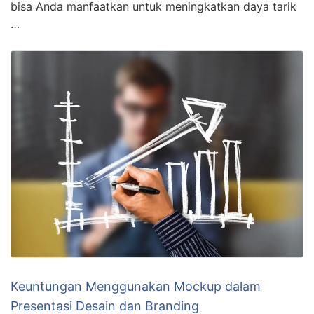
bisa Anda manfaatkan untuk meningkatkan daya tarik
…
Keuntungan Menggunakan Mockup dalam
Presentasi Desain dan Branding