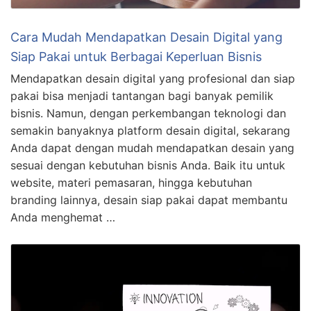
Cara Mudah Mendapatkan Desain Digital yang
Siap Pakai untuk Berbagai Keperluan Bisnis
Mendapatkan desain digital yang profesional dan siap
pakai bisa menjadi tantangan bagi banyak pemilik
bisnis. Namun, dengan perkembangan teknologi dan
semakin banyaknya platform desain digital, sekarang
Anda dapat dengan mudah mendapatkan desain yang
sesuai dengan kebutuhan bisnis Anda. Baik itu untuk
website, materi pemasaran, hingga kebutuhan
branding lainnya, desain siap pakai dapat membantu
Anda menghemat …