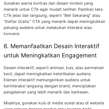
Gunakan warna kontras dan desain tombol yang
menarik untuk CTA agar mudah terlihat. Pastikan teks
CTA jelas dan langsung, seperti “Beli Sekarang” atau
“Daftar Gratis.” CTA yang menarik dapat meningkatkan
peluang audiens untuk melakukan interaksi atau
konversi.
6. Memanfaatkan Desain Interaktif
untuk Meningkatkan Engagement
Desain interaktif, seperti animasi, kuis, atau permainan
kecil, dapat meningkatkan keterlibatan audiens.
Elemen interaktif memungkinkan audiens untuk
berinteraksi langsung dengan brand, menciptakan
pengalaman yang lebih menarik dan berkesan.
Misalnya, gunakan kuis di media sosial atau di website