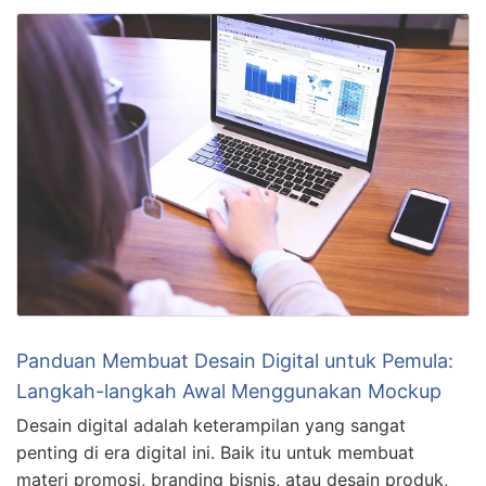
Panduan Membuat Desain Digital untuk Pemula:
Langkah-langkah Awal Menggunakan Mockup
Desain digital adalah keterampilan yang sangat
penting di era digital ini. Baik itu untuk membuat
materi promosi, branding bisnis, atau desain produk,