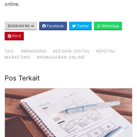
online.
BAGIKAN INI
Facebook
Twitter
WhatsApp
Pin It
TAG:
#BRANDING
#DESAIN DIGITAL
#DIGITAL
MARKETING
#PEMASARAN ONLINE
Pos Terkait