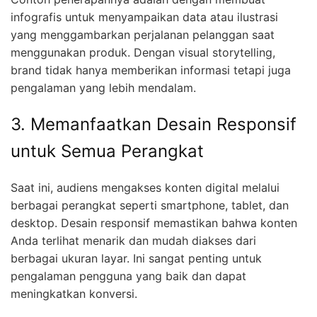
infografis untuk menyampaikan data atau ilustrasi
yang menggambarkan perjalanan pelanggan saat
menggunakan produk. Dengan visual storytelling,
brand tidak hanya memberikan informasi tetapi juga
pengalaman yang lebih mendalam.
3. Memanfaatkan Desain Responsif
untuk Semua Perangkat
Saat ini, audiens mengakses konten digital melalui
berbagai perangkat seperti smartphone, tablet, dan
desktop. Desain responsif memastikan bahwa konten
Anda terlihat menarik dan mudah diakses dari
berbagai ukuran layar. Ini sangat penting untuk
pengalaman pengguna yang baik dan dapat
meningkatkan konversi.